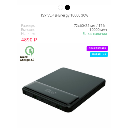
ПЗУ VLP B-Energy 10000 30W
Размеры:
72х60х25 мм / 176 г
Ёмкость:
10000 мАч
Наличие:
Есть в наличии
4890
₽
ЭКСКЛЮЗИВ
НОВИНКА