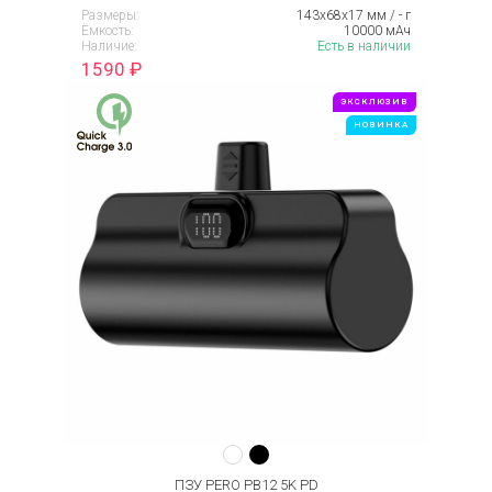
Размеры:
143х68х17 мм / - г
Ёмкость:
10000 мАч
Наличие:
Есть в наличии
1590
₽
ЭКСКЛЮЗИВ
НОВИНКА
ПЗУ PERO PB12 5K PD