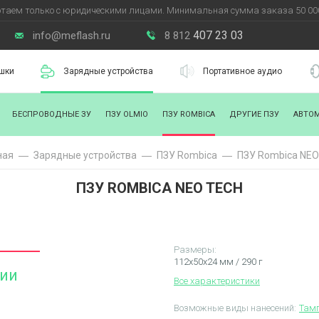
таем только с юридическими лицами. Минимальная сумма заказа 50 000
407 23 03
info@meflash.ru
8 812
шки
Зарядные устройства
Портативное аудио
БЕСПРОВОДНЫЕ ЗУ
ПЗУ OLMIO
ПЗУ ROMBICA
ДРУГИЕ ПЗУ
АВТО
ная
Зарядные уcтройства
ПЗУ Rombica
ПЗУ Rombica NEO
ПЗУ ROMBICA NEO TECH
Размеры:
112х50х24 мм / 290 г
чии
Все характеристики
Возможные виды нанесений:
Тамп