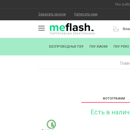
Мы рабо
Заказать звонок
Написать нам
Фле
ПОРТАТИВНАЯ ЭЛЕКТРОНИКА
О КОМПАНИИ
БЕСПРОВОДНЫЕ ПЗУ
ПЗУ XIAOMI
ПЗУ PERO
КАК КУПИТЬ
Глав
СТАТЬ ПАРТНЕРОМ
НАНЕСЕНИЕ ЛОГОТИПА
ХОРОШИЕ НОВОСТИ
ФОТОГРАФИИ
БЛОГ
Есть в нали
КОНТАКТЫ