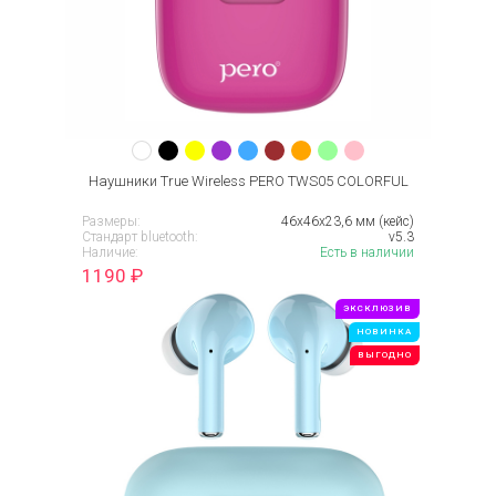
Наушники True Wireless PERO TWS05 COLORFUL
Размеры:
46x46x23,6 мм (кейс)
Стандарт bluetooth:
v5.3
Наличие:
Есть в наличии
1190
₽
ЭКСКЛЮЗИВ
НОВИНКА
ВЫГОДНО