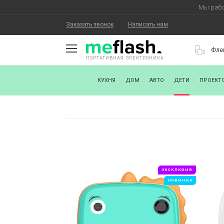
Мы рабо
Заказать звонок
Написать нам
Фле
ПОРТАТИВНАЯ ЭЛЕКТРОНИКА
О КОМПАНИИ
КУХНЯ
ДОМ
АВТО
ДЕТИ
ПРОЕКТ
КАК КУПИТЬ
СТАТЬ ПАРТНЕРОМ
НАНЕСЕНИЕ ЛОГОТИПА
ХОРОШИЕ НОВОСТИ
ЭКСКЛЮЗИВ
БЛОГ
НОВИНКА
КОНТАКТЫ