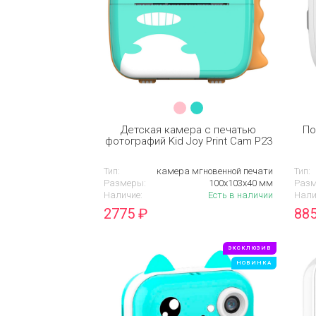
Детская камера c печатью
По
фотографий Kid Joy Print Cam P23
Тип:
камера мгновенной печати
Тип:
Размеры:
100х103х40 мм
Разм
Наличие:
Есть в наличии
Нали
2775
₽
88
ЭКСКЛЮЗИВ
НОВИНКА