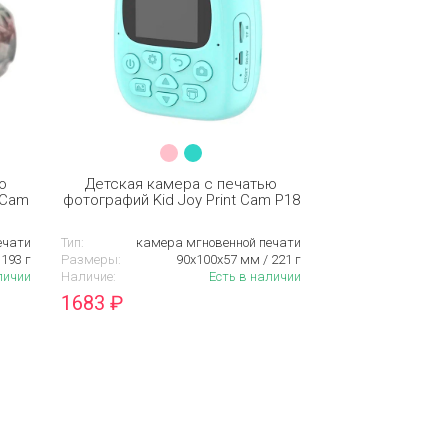
ю
Детская камера c печатью
 Cam
фотографий Kid Joy Print Cam P18
ечати
Тип:
камера мгновенной печати
193 г
Размеры:
90х100х57 мм / 221 г
личии
Наличие:
Есть в наличии
1683
₽