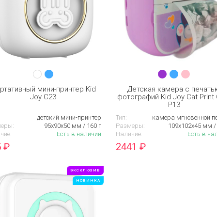
ртативный мини-принтер Kid
Детская камера c печать
Joy C23
фотографий Kid Joy Cat Print
P13
детский мини-принтер
Тип:
камера мгновенной п
еры:
95х90х50 мм / 160 г
Размеры:
109х102х45 мм / 
чие:
Есть в наличии
Наличие:
Есть в на
5
₽
2441
₽
ЭКСКЛЮЗИВ
НОВИНКА