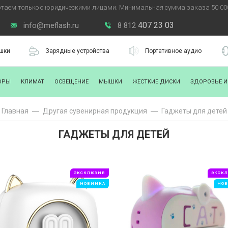
таем только с юридическими лицами. Минимальная сумма заказа 50 000
407 23 03
info@meflash.ru
8 812
шки
Зарядные устройства
Портативное аудио
ОРЫ
КЛИМАТ
ОСВЕЩЕНИЕ
МЫШКИ
ЖЕСТКИЕ ДИСКИ
ЗДОРОВЬЕ И
Главная
Другая сувенирная продукция
Гаджеты для детей
ГАДЖЕТЫ ДЛЯ ДЕТЕЙ
ЭКСКЛЮЗИВ
ЭКСК
НОВИНКА
НО