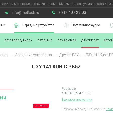
таем только с юридическими лицами. Минимальная сумма заказа 50 000
407 23 03
info@meflash.ru
8 812
шки
Зарядные устройства
Портативное аудио
БЕСПРОВОДНЫЕ ЗУ
ПЗУ OLMIO
ПЗУ ROMBICA
ДРУГИЕ ПЗУ
АВТО
авная
Зарядные уcтройства
Другие ПЗУ
ПЗУ 141 Kubic P
ПЗУ 141 KUBIC PB5Z
Размеры:
64х98х14 мм / 110 г
чии
Все характеристики
ВЫГОДНО
Возможные виды нанесений:
Тамп