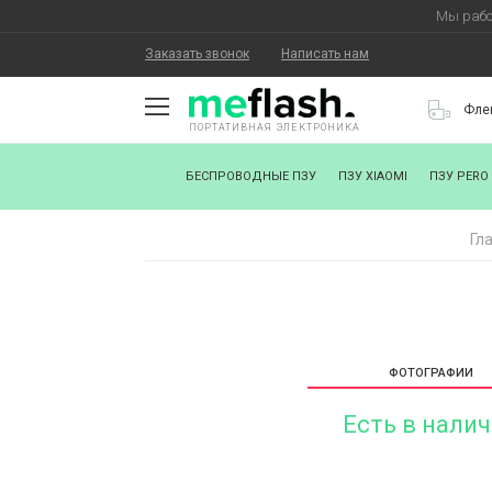
Мы рабо
Заказать звонок
Написать нам
Фле
ПОРТАТИВНАЯ ЭЛЕКТРОНИКА
О КОМПАНИИ
БЕСПРОВОДНЫЕ ПЗУ
ПЗУ XIAOMI
ПЗУ PERO
КАК КУПИТЬ
Гл
СТАТЬ ПАРТНЕРОМ
НАНЕСЕНИЕ ЛОГОТИПА
ХОРОШИЕ НОВОСТИ
ФОТОГРАФИИ
БЛОГ
Есть в нали
КОНТАКТЫ