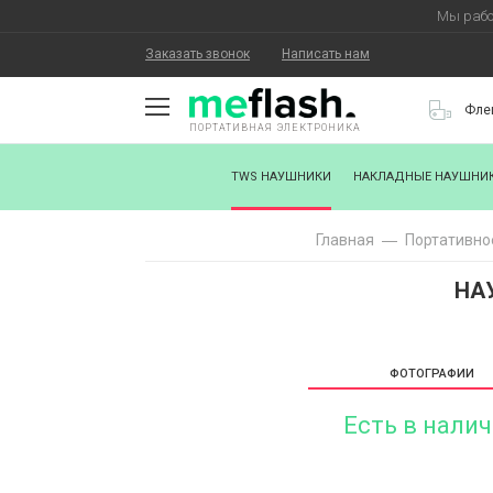
Мы рабо
Заказать звонок
Написать нам
Фле
ПОРТАТИВНАЯ ЭЛЕКТРОНИКА
О КОМПАНИИ
TWS НАУШНИКИ
НАКЛАДНЫЕ НАУШНИ
КАК КУПИТЬ
Главная
Портативно
СТАТЬ ПАРТНЕРОМ
НА
НАНЕСЕНИЕ ЛОГОТИПА
ХОРОШИЕ НОВОСТИ
ФОТОГРАФИИ
БЛОГ
Есть в нали
КОНТАКТЫ