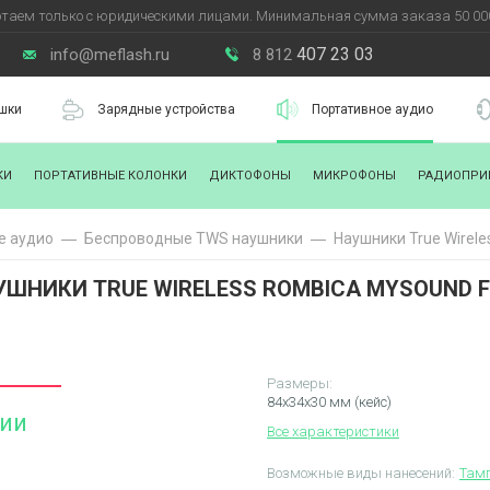
таем только с юридическими лицами. Минимальная сумма заказа 50 000
407 23 03
info@meflash.ru
8 812
шки
Зарядные устройства
Портативное аудио
КИ
ПОРТАТИВНЫЕ КОЛОНКИ
ДИКТОФОНЫ
МИКРОФОНЫ
РАДИОПРИ
е аудио
Беспроводные TWS наушники
Наушники True Wirele
УШНИКИ TRUE WIRELESS ROMBICA MYSOUND F
Размеры:
84х34х30 мм (кейс)
чии
Все характеристики
Возможные виды нанесений:
Тамп