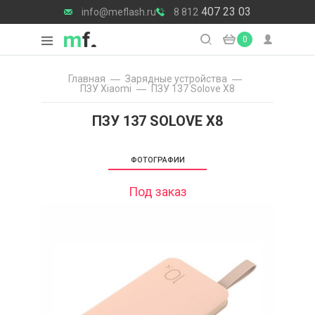
407 23 03
info@meflash.ru
8 812
0
Главная
Зарядные уcтройства
ПЗУ Xiaomi
ПЗУ 137 Solove X8
ПЗУ 137 SOLOVE X8
ФОТОГРАФИИ
Под заказ