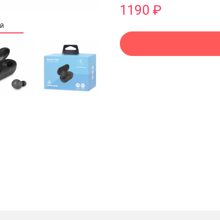
1190 ₽
ИЙ