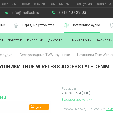
таем только с юридическими лицами. Минимальная сумма заказа 50 000
407 23 03
info@meflash.ru
8 812
шки
Зарядные устройства
Портативное аудио
КИ
ПОРТАТИВНЫЕ КОЛОНКИ
ДИКТОФОНЫ
МИКРОФОНЫ
РАДИОПРИ
е аудио
Беспроводные TWS наушники
Наушники True Wirele
УШНИКИ TRUE WIRELESS ACCESSTYLE DENIM 
Размеры:
70x37x30 мм (кейс)
чии
Все характеристики
ХИТ
ПРОДАЖ
Возможные виды нанесений:
Тамп