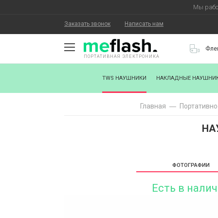
Мы рабо
Заказать звонок
Написать нам
Фле
ПОРТАТИВНАЯ ЭЛЕКТРОНИКА
О КОМПАНИИ
TWS НАУШНИКИ
НАКЛАДНЫЕ НАУШНИ
КАК КУПИТЬ
Главная
Портативно
СТАТЬ ПАРТНЕРОМ
НА
НАНЕСЕНИЕ ЛОГОТИПА
ХОРОШИЕ НОВОСТИ
ФОТОГРАФИИ
БЛОГ
Есть в нали
КОНТАКТЫ