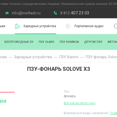
таем только с юридическими лицами. Минимальная сумма заказа 50 000
407 23 03
info@meflash.ru
8 812
шки
Зарядные устройства
Портативное аудио
БЕСПРОВОДНЫЕ ЗУ
ПЗУ OLMIO
ПЗУ ROMBICA
ДРУГИЕ ПЗУ
АВТО
вная
Зарядные уcтройства
ПЗУ Xiaomi
ПЗУ-фонарь Solov
ПЗУ-ФОНАРЬ SOLOVE X3
Тип:
фонарь
чии
Все характеристики
Возможные виды нанесений:
Гра