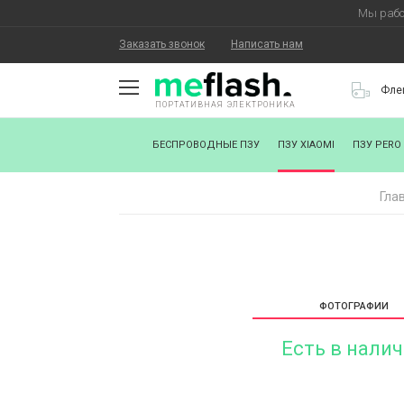
Мы рабо
Заказать звонок
Написать нам
Фле
ПОРТАТИВНАЯ ЭЛЕКТРОНИКА
О КОМПАНИИ
БЕСПРОВОДНЫЕ ПЗУ
ПЗУ XIAOMI
ПЗУ PERO
КАК КУПИТЬ
Гла
СТАТЬ ПАРТНЕРОМ
НАНЕСЕНИЕ ЛОГОТИПА
ХОРОШИЕ НОВОСТИ
ФОТОГРАФИИ
БЛОГ
Есть в нали
КОНТАКТЫ