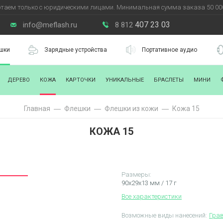
таем только с юридическими лицами. Минимальная сумма заказа 50 000
407 23 03
info@meflash.ru
8 812
шки
Зарядные устройства
Портативное аудио
ДЕРЕВО
КОЖА
КАРТОЧКИ
УНИКАЛЬНЫЕ
БРАСЛЕТЫ
МИНИ
Главная
Флешки
Флешки из кожи
Кожа 15
КОЖА 15
Размеры:
90x29x13 мм / 17 г
Все характеристики
Возможные виды нанесений:
Гра