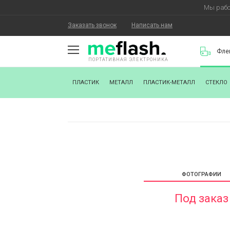
Мы рабо
Заказать звонок
Написать нам
Фле
ПОРТАТИВНАЯ ЭЛЕКТРОНИКА
О КОМПАНИИ
ПЛАСТИК
МЕТАЛЛ
ПЛАСТИК-МЕТАЛЛ
СТЕКЛО
КАК КУПИТЬ
СТАТЬ ПАРТНЕРОМ
НАНЕСЕНИЕ ЛОГОТИПА
ХОРОШИЕ НОВОСТИ
ФОТОГРАФИИ
БЛОГ
Под заказ
КОНТАКТЫ