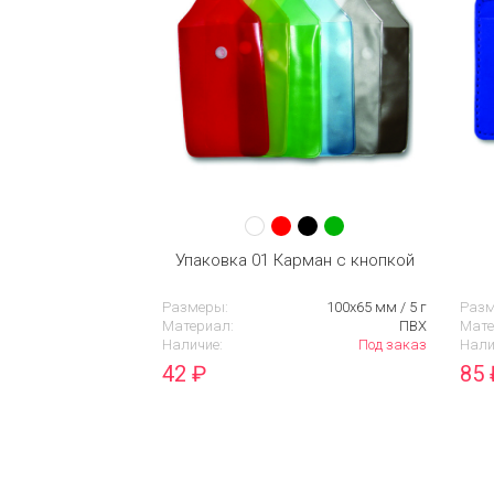
Упаковка 01 Карман с кнопкой
Размеры:
100х65 мм / 5 г
Разм
Материал:
ПВХ
Мате
Наличие:
Под заказ
Нали
42
₽
85