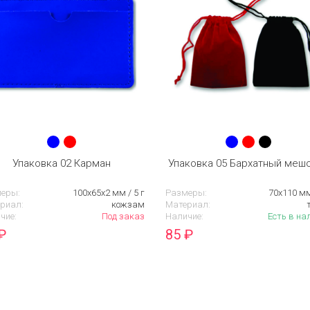
Упаковка 02 Карман
Упаковка 05 Бархатный меш
еры:
100х65х2 мм / 5 г
Размеры:
70х110 мм
риал:
кожзам
Материал:
чие:
Под заказ
Наличие:
Есть в на
₽
85
₽