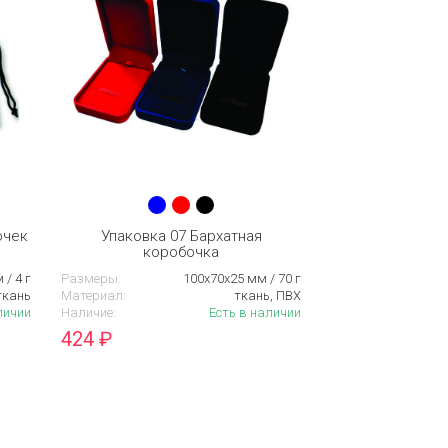
очек
Упаковка 07 Бархатная
коробочка
 / 4 г
Размеры:
100х70х25 мм / 70 г
ткань
Материал:
ткань, ПВХ
личии
Наличие:
Есть в наличии
424
₽