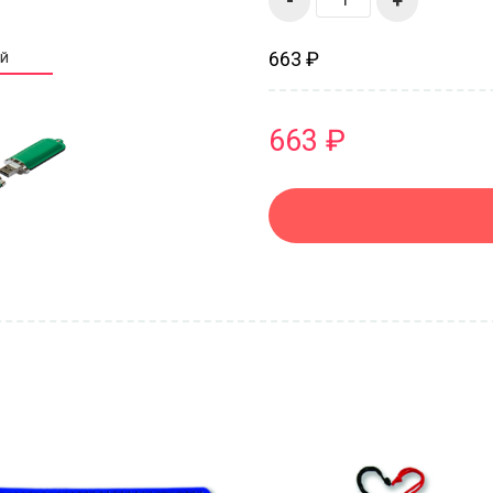
-
+
663 ₽
ИЙ
663 ₽