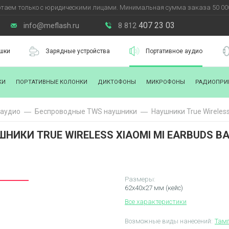
таем только с юридическими лицами. Минимальная сумма заказа 50 000
407 23 03
info@meflash.ru
8 812
шки
Зарядные устройства
Портативное аудио
КИ
ПОРТАТИВНЫЕ КОЛОНКИ
ДИКТОФОНЫ
МИКРОФОНЫ
РАДИОПРИ
 аудио
Беспроводные TWS наушники
Наушники True Wireless
НИКИ TRUE WIRELESS XIAOMI MI EARBUDS BA
Размеры:
62х40х27 мм (кейс)
Все характеристики
Возможные виды нанесений:
Тамп