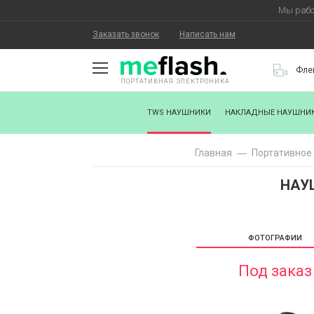
Мы рабо
Заказать звонок
Написать нам
Фле
ПОРТАТИВНАЯ ЭЛЕКТРОНИКА
О КОМПАНИИ
TWS НАУШНИКИ
НАКЛАДНЫЕ НАУШНИ
КАК КУПИТЬ
Главная
Портативное
СТАТЬ ПАРТНЕРОМ
НАУШ
НАНЕСЕНИЕ ЛОГОТИПА
ХОРОШИЕ НОВОСТИ
ФОТОГРАФИИ
БЛОГ
Под заказ
КОНТАКТЫ