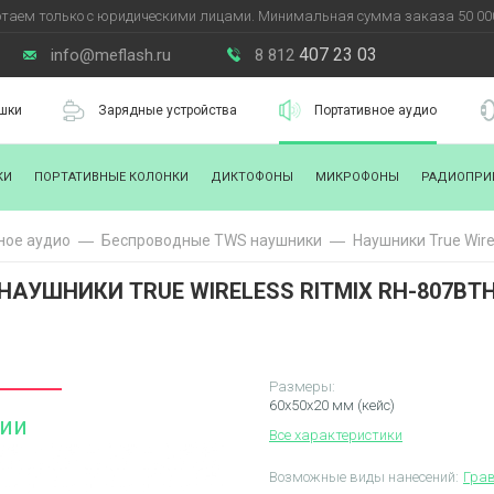
таем только с юридическими лицами. Минимальная сумма заказа 50 000
407 23 03
info@meflash.ru
8 812
шки
Зарядные устройства
Портативное аудио
КИ
ПОРТАТИВНЫЕ КОЛОНКИ
ДИКТОФОНЫ
МИКРОФОНЫ
РАДИОПРИ
ное аудио
Беспроводные TWS наушники
Наушники True Wire
НАУШНИКИ TRUE WIRELESS RITMIX RH-807BT
Размеры:
60x50x20 мм (кейс)
чии
Все характеристики
Возможные виды нанесений:
Гра