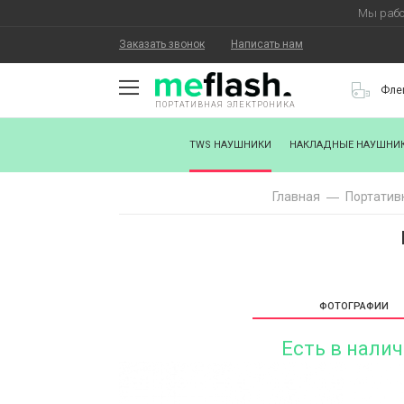
Мы рабо
Заказать звонок
Написать нам
Фле
ПОРТАТИВНАЯ ЭЛЕКТРОНИКА
О КОМПАНИИ
TWS НАУШНИКИ
НАКЛАДНЫЕ НАУШНИ
КАК КУПИТЬ
Главная
Портатив
СТАТЬ ПАРТНЕРОМ
НАНЕСЕНИЕ ЛОГОТИПА
ХОРОШИЕ НОВОСТИ
ФОТОГРАФИИ
БЛОГ
Есть в нали
КОНТАКТЫ