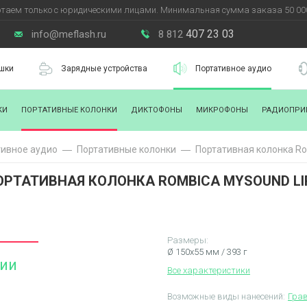
таем только с юридическими лицами. Минимальная сумма заказа 50 000
407 23 03
info@meflash.ru
8 812
шки
Зарядные устройства
Портативное аудио
КИ
ПОРТАТИВНЫЕ КОЛОНКИ
ДИКТОФОНЫ
МИКРОФОНЫ
РАДИОПРИ
тивное аудио
Портативные колонки
Портативная колонка Ro
ОРТАТИВНАЯ КОЛОНКА ROMBICA МYSOUND LI
Размеры:
Ø 150x55 мм / 393 г
чии
Все характеристики
Возможные виды нанесений:
Гра