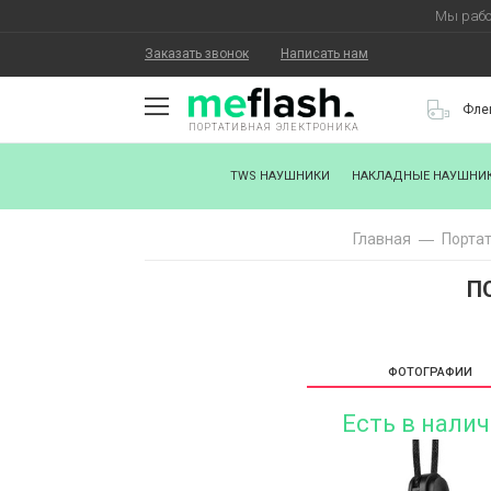
Мы рабо
Заказать звонок
Написать нам
Фле
ПОРТАТИВНАЯ ЭЛЕКТРОНИКА
О КОМПАНИИ
TWS НАУШНИКИ
НАКЛАДНЫЕ НАУШНИ
КАК КУПИТЬ
Главная
Порта
СТАТЬ ПАРТНЕРОМ
П
НАНЕСЕНИЕ ЛОГОТИПА
ХОРОШИЕ НОВОСТИ
ФОТОГРАФИИ
БЛОГ
Есть в нали
КОНТАКТЫ