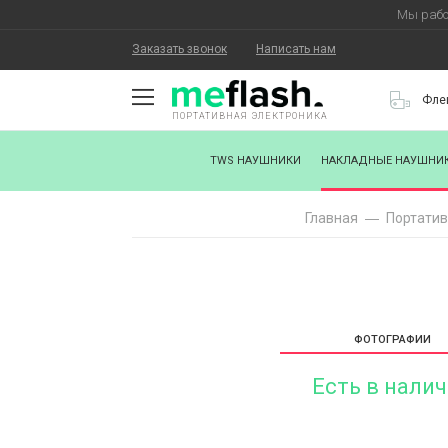
Мы рабо
Заказать звонок
Написать нам
Фле
ПОРТАТИВНАЯ ЭЛЕКТРОНИКА
О КОМПАНИИ
TWS НАУШНИКИ
НАКЛАДНЫЕ НАУШНИ
КАК КУПИТЬ
Главная
Портатив
СТАТЬ ПАРТНЕРОМ
НАНЕСЕНИЕ ЛОГОТИПА
ХОРОШИЕ НОВОСТИ
ФОТОГРАФИИ
БЛОГ
Есть в нали
КОНТАКТЫ