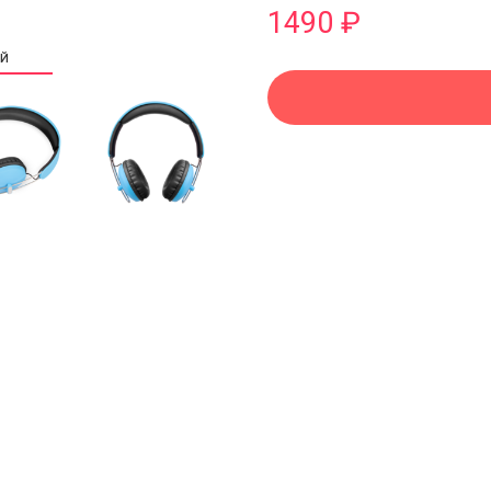
1490 ₽
ИЙ