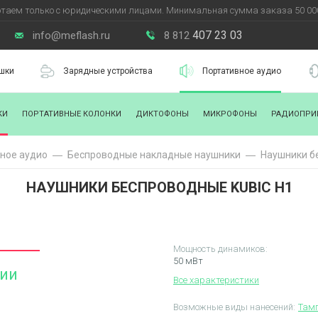
таем только с юридическими лицами. Минимальная сумма заказа 50 000
407 23 03
info@meflash.ru
8 812
шки
Зарядные устройства
Портативное аудио
КИ
ПОРТАТИВНЫЕ КОЛОНКИ
ДИКТОФОНЫ
МИКРОФОНЫ
РАДИОПРИ
ное аудио
Беспроводные накладные наушники
Наушники б
НАУШНИКИ БЕСПРОВОДНЫЕ KUBIC H1
Мощность динамиков:
50 мВт
чии
Все характеристики
Возможные виды нанесений:
Тамп