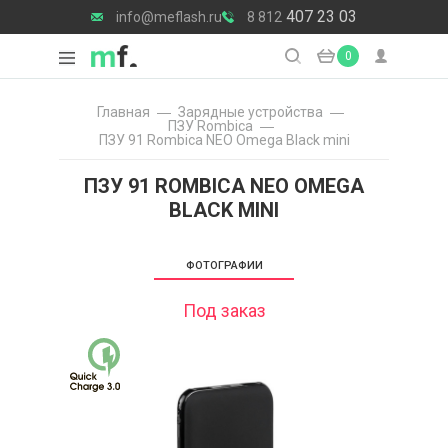
407 23 03
info@meflash.ru
8 812
0
Главная
Зарядные уcтройства
ПЗУ Rombica
ПЗУ 91 Rombica NEO Omega Black mini
ПЗУ 91 ROMBICA NEO OMEGA
BLACK MINI
ФОТОГРАФИИ
Под заказ