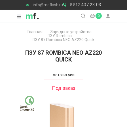
407 23 03
info@meflash.ru
8 812
0
Главная
Зарядные уcтройства
ПЗУ Rombica
ПЗУ 87 Rombica NEO AZ220 Quick
ПЗУ 87 ROMBICA NEO AZ220
QUICK
ФОТОГРАФИИ
Под заказ