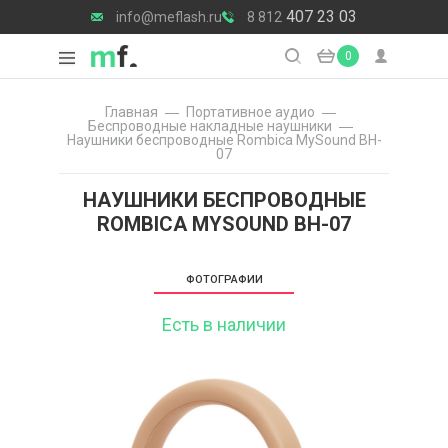
407 23 03
info@meflash.ru
8 812
0
Главная
Портативное аудио
Беспроводные накладные наушники
Наушники беспроводные Rombica MySound BH-
07
НАУШНИКИ БЕСПРОВОДНЫЕ
ROMBICA MYSOUND BH-07
ФОТОГРАФИИ
Есть в наличии