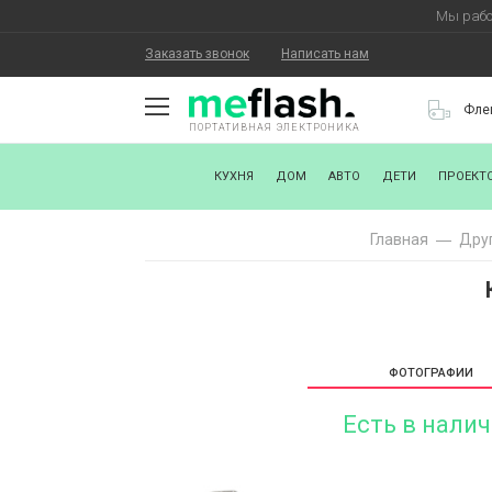
Мы рабо
Заказать звонок
Написать нам
Фле
ПОРТАТИВНАЯ ЭЛЕКТРОНИКА
О КОМПАНИИ
КУХНЯ
ДОМ
АВТО
ДЕТИ
ПРОЕКТ
КАК КУПИТЬ
Главная
Друг
СТАТЬ ПАРТНЕРОМ
НАНЕСЕНИЕ ЛОГОТИПА
ХОРОШИЕ НОВОСТИ
ФОТОГРАФИИ
БЛОГ
Есть в нали
КОНТАКТЫ