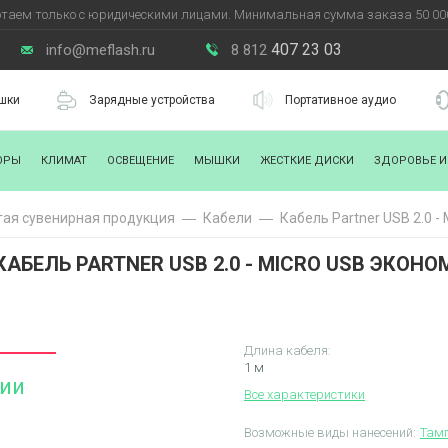
таем только с юридическими лицами. Минимальная сумма заказа 50 000
407 23 03
info@meflash.ru
8 812
шки
Зарядные устройства
Портативное аудио
ОРЫ
КЛИМАТ
ОСВЕЩЕНИЕ
МЫШКИ
ЖЕСТКИЕ ДИСКИ
ЗДОРОВЬЕ И
ая сувенирная продукция
Кабели
Кабель Partner USB 2.0 -
КАБЕЛЬ PARTNER USB 2.0 - MICRO USB ЭКОНО
Длина кабеля:
1 м
чии
Все характеристики
Возможные виды нанесений:
Тамп