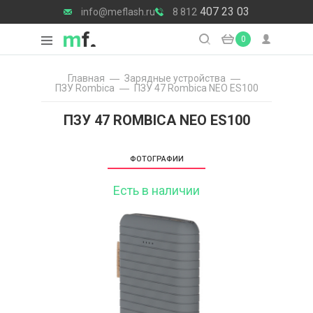
407 23 03
info@meflash.ru
8 812
0
Главная
Зарядные уcтройства
ПЗУ Rombica
ПЗУ 47 Rombica NEO ES100
ПЗУ 47 ROMBICA NEO ES100
ФОТОГРАФИИ
Есть в наличии