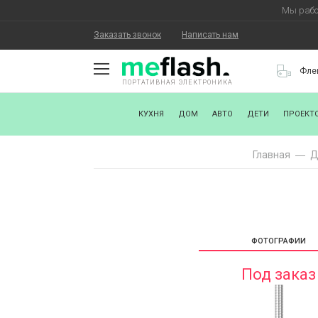
Мы рабо
Заказать звонок
Написать нам
Фле
ПОРТАТИВНАЯ ЭЛЕКТРОНИКА
О КОМПАНИИ
КУХНЯ
ДОМ
АВТО
ДЕТИ
ПРОЕКТ
КАК КУПИТЬ
Главная
Д
СТАТЬ ПАРТНЕРОМ
НАНЕСЕНИЕ ЛОГОТИПА
ХОРОШИЕ НОВОСТИ
ФОТОГРАФИИ
БЛОГ
Под заказ
КОНТАКТЫ