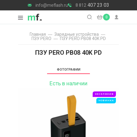
407 23 03
info@meflash.ru
8 812
0
Главная
Зарядные уcтройства
ПЗУ PERO
ПЗУ PERO PB08 40K PD
ПЗУ PERO PB08 40K PD
ФОТОГРАФИИ
Есть в наличии
ЭКСКЛЮЗИВ
НОВИНКА