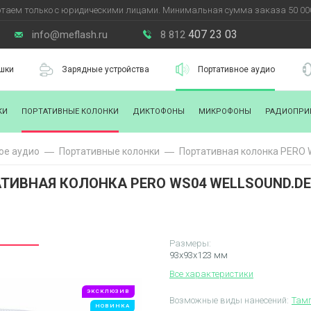
таем только с юридическими лицами. Минимальная сумма заказа 50 000
407 23 03
info@meflash.ru
8 812
шки
Зарядные устройства
Портативное аудио
КИ
ПОРТАТИВНЫЕ КОЛОНКИ
ДИКТОФОНЫ
МИКРОФОНЫ
РАДИОПРИ
ое аудио
Портативные колонки
Портативная колонка PERO W
ТИВНАЯ КОЛОНКА PERO WS04 WELLSOUND.D
Размеры:
93х93х123 мм
Все характеристики
ЭКСКЛЮЗИВ
Возможные виды нанесений:
Тамп
НОВИНКА