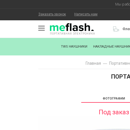
Мы рабо
Заказать звонок
Написать нам
Фле
ПОРТАТИВНАЯ ЭЛЕКТРОНИКА
О КОМПАНИИ
TWS НАУШНИКИ
НАКЛАДНЫЕ НАУШНИ
КАК КУПИТЬ
Главная
Портативн
СТАТЬ ПАРТНЕРОМ
ПОРТА
НАНЕСЕНИЕ ЛОГОТИПА
ХОРОШИЕ НОВОСТИ
ФОТОГРАФИИ
БЛОГ
Под заказ
КОНТАКТЫ