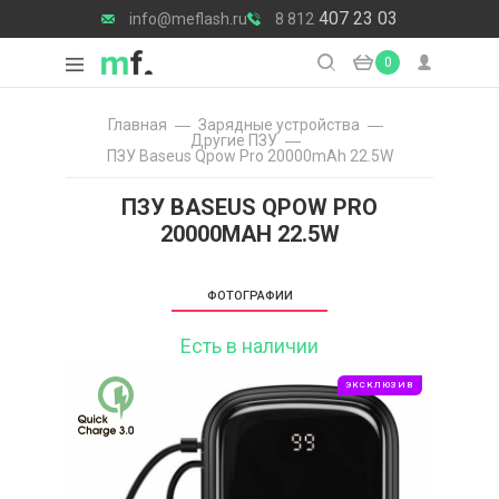
407 23 03
info@meflash.ru
8 812
0
Главная
Зарядные уcтройства
Другие ПЗУ
ПЗУ Baseus Qpow Pro 20000mAh 22.5W
ПЗУ BASEUS QPOW PRO
20000MAH 22.5W
ФОТОГРАФИИ
Есть в наличии
ЭКСКЛЮЗИВ