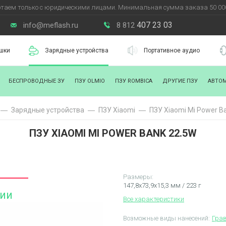
таем только с юридическими лицами. Минимальная сумма заказа 50 000
407 23 03
info@meflash.ru
8 812
шки
Зарядные устройства
Портативное аудио
БЕСПРОВОДНЫЕ ЗУ
ПЗУ OLMIO
ПЗУ ROMBICA
ДРУГИЕ ПЗУ
АВТО
Зарядные уcтройства
ПЗУ Xiaomi
ПЗУ Xiaomi Mi Power B
ПЗУ XIAOMI MI POWER BANK 22.5W
Размеры:
147,8х73,9х15,3 мм / 223 г
чии
Все характеристики
Возможные виды нанесений:
Гра