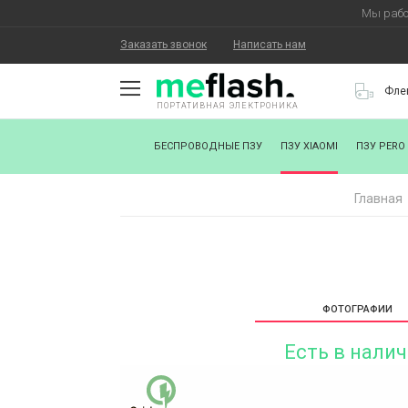
Мы рабо
Заказать звонок
Написать нам
Фле
ПОРТАТИВНАЯ ЭЛЕКТРОНИКА
О КОМПАНИИ
БЕСПРОВОДНЫЕ ПЗУ
ПЗУ XIAOMI
ПЗУ PERO
КАК КУПИТЬ
Главная
СТАТЬ ПАРТНЕРОМ
НАНЕСЕНИЕ ЛОГОТИПА
ХОРОШИЕ НОВОСТИ
ФОТОГРАФИИ
БЛОГ
Есть в нали
КОНТАКТЫ