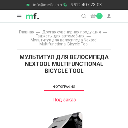
407 23 03
info@meflash.ru
8 812
0
Главная
Другая сувенирная продукция
Гаджеты для автомобиля
Мультитул для велосипеда Nextool
Multifunctional Bicycle Tool
МУЛЬТИТУЛ ДЛЯ ВЕЛОСИПЕДА
NEXTOOL MULTIFUNCTIONAL
BICYCLE TOOL
ФОТОГРАФИИ
Под заказ