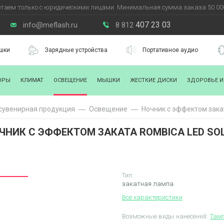
таем только с юридическими лицами. Минимальная сумма заказа 50 000
407 23 03
info@meflash.ru
8 812
шки
Зарядные устройства
Портативное аудио
ОРЫ
КЛИМАТ
ОСВЕЩЕНИЕ
МЫШКИ
ЖЕСТКИЕ ДИСКИ
ЗДОРОВЬЕ И
сувенирная продукция
Освещение
Ночник с эффектом закат
ЧНИК С ЭФФЕКТОМ ЗАКАТА ROMBICA LED SO
Тип:
закатная лампа
Все характеристики
Возможные виды нанесений:
Тамп