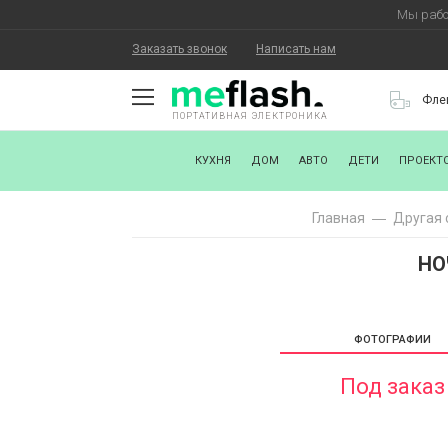
Мы рабо
Заказать звонок
Написать нам
Фле
ПОРТАТИВНАЯ ЭЛЕКТРОНИКА
О КОМПАНИИ
КУХНЯ
ДОМ
АВТО
ДЕТИ
ПРОЕКТ
КАК КУПИТЬ
Главная
Другая 
СТАТЬ ПАРТНЕРОМ
НО
НАНЕСЕНИЕ ЛОГОТИПА
ХОРОШИЕ НОВОСТИ
ФОТОГРАФИИ
БЛОГ
Под заказ
КОНТАКТЫ