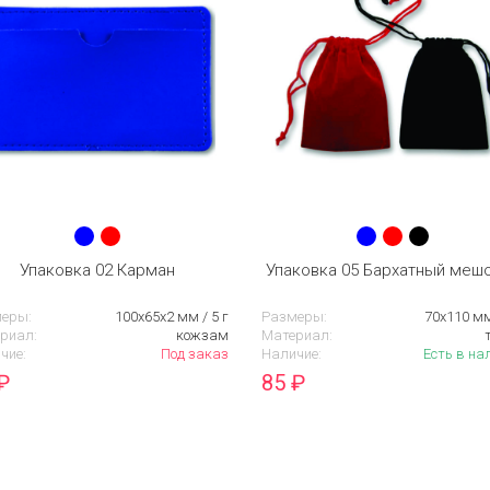
Упаковка 02 Карман
Упаковка 05 Бархатный меш
еры:
100х65х2 мм / 5 г
Размеры:
70х110 мм
риал:
кожзам
Материал:
чие:
Под заказ
Наличие:
Есть в на
₽
85
₽