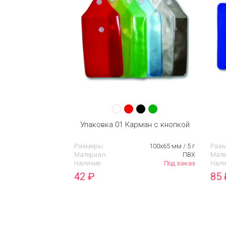
Упаковка 01 Карман с кнопкой
Размеры:
100х65 мм / 5 г
Разм
Материал:
ПВХ
Мате
Наличие:
Под заказ
Нали
42
₽
85