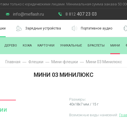
таем только с юридическими лицами. Минимальная сумма заказа 50 000
407 23 03
info@meflash.ru
8 812
шки
Зарядные устройства
Портативное аудио
ДЕРЕВО
КОЖА
КАРТОЧКИ
УНИКАЛЬНЫЕ
БРАСЛЕТЫ
МИНИ
Главная
Флешки
Мини-флешки
Мини 03 Минилюкс
МИНИ 03 МИНИЛЮКС
Размеры:
40х18х7 мм / 15 г
чии
Возможные виды нанесений:
Гра