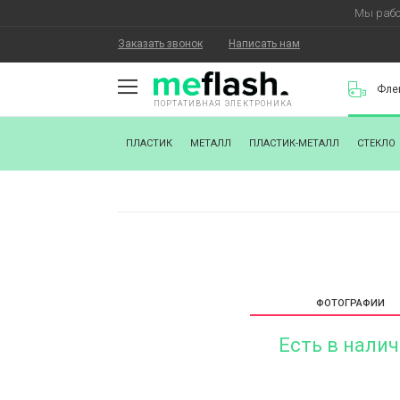
Мы рабо
Заказать звонок
Написать нам
Фле
ПОРТАТИВНАЯ ЭЛЕКТРОНИКА
О КОМПАНИИ
ПЛАСТИК
МЕТАЛЛ
ПЛАСТИК-МЕТАЛЛ
СТЕКЛО
КАК КУПИТЬ
СТАТЬ ПАРТНЕРОМ
НАНЕСЕНИЕ ЛОГОТИПА
ХОРОШИЕ НОВОСТИ
ФОТОГРАФИИ
БЛОГ
Есть в нали
КОНТАКТЫ