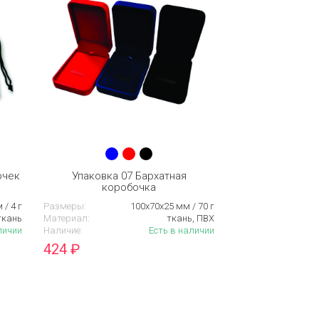
очек
Упаковка 07 Бархатная
коробочка
 / 4 г
Размеры:
100х70х25 мм / 70 г
ткань
Материал:
ткань, ПВХ
личии
Наличие:
Есть в наличии
424
₽