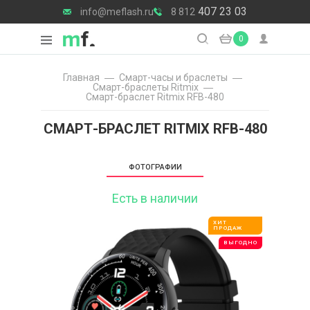
407 23 03
info@meflash.ru
8 812
0
Главная
Смарт-часы и браслеты
Смарт-браслеты Ritmix
Смарт-браслет Ritmix RFB-480
СМАРТ-БРАСЛЕТ RITMIX RFB-480
ФОТОГРАФИИ
Есть в наличии
ХИТ
ПРОДАЖ
ВЫГОДНО