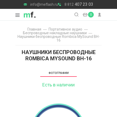
407 23 03
info@meflash.ru
8 812
0
Главная
Портативное аудио
Беспроводные накладные наушники
Наушники беспроводные Rombica MySound BH-
16
НАУШНИКИ БЕСПРОВОДНЫЕ
ROMBICA MYSOUND BH-16
ФОТОГРАФИИ
Есть в наличии